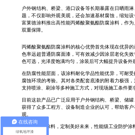
户外钢结构、桥梁、港口设备等长期暴露在日晒雨淋
题，不仅影响外观美观，还会加速基材腐蚀，缩短设
富莱德涂料推出高性能丙烯酸聚氨酯防腐涂料，作为
双重保障。
丙烯酸聚氨酯防腐涂料的核心优势首先体现在优异的
色率远超普通防腐面漆，可有效减少因涂层老化失效
色可选，光泽度饱满均匀，涂装后可大幅提升设备外
在防腐性能层面，该涂料耐化学品性能优异，可耐受
腐蚀环境的考验。其对各类配套底漆的附着力极强，
支持喷涂、刷涂等多种施工方式，对现场施工条件要
目前这款产品已广泛应用于户外钢结构、桥梁、储罐
获得了众多工程方、设备制造企业的认可，帮助客户
观。
在线咨询
湖北富莱德涂料，定制美好未来，性能级工业防护涂
绿氧地坪漆