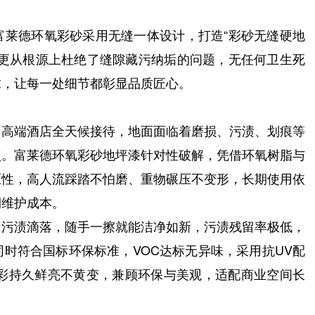
莱德环氧彩砂采用无缝一体设计，打造“彩砂无缝硬地
，更从根源上杜绝了缝隙藏污纳垢的问题，无任何卫生死
求，让每一处细节都彰显品质匠心。
高端酒店全天候接待，地面面临着磨损、污渍、划痕等
点。富莱德环氧彩砂地坪漆针对性破解，凭借环氧树脂与
压性，高人流踩踏不怕磨、重物碾压不变形，长期使用依
期维护成本。
污渍滴落，随手一擦就能洁净如新，污渍残留率极低，
时符合国标环保标准，VOC达标无异味，采用抗UV配
色彩持久鲜亮不黄变，兼顾环保与美观，适配商业空间长