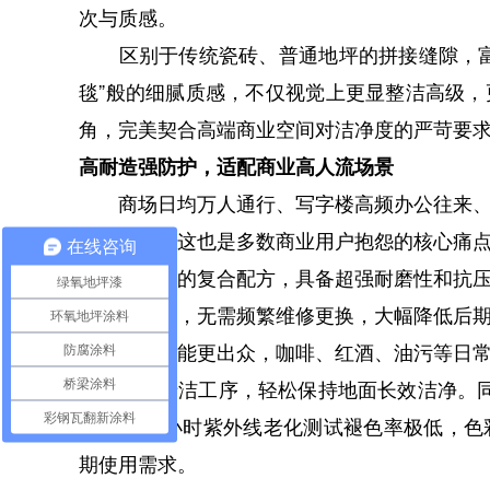
次与质感。
区别于传统瓷砖、普通地坪的拼接缝隙，富
毯”般的细腻质感，不仅视觉上更显整洁高级
角，完美契合高端商业空间对洁净度的严苛要
高耐造强防护，适配商业高人流场景
商场日均万人通行、写字楼高频办公往来、
多重考验，这也是多数商业用户抱怨的核心痛
在线咨询
彩色石英砂的复合配方，具备超强耐磨性和抗
绿氧地坪漆
旧平整光滑，无需频繁维修更换，大幅降低后
环氧地坪涂料
防污性能更出众，咖啡、红酒、油污等日常
防腐涂料
无需复杂清洁工序，轻松保持地面长效洁净。同
桥梁涂料
彩钢瓦翻新涂料
方，5000小时紫外线老化测试褪色率极低，
期使用需求。