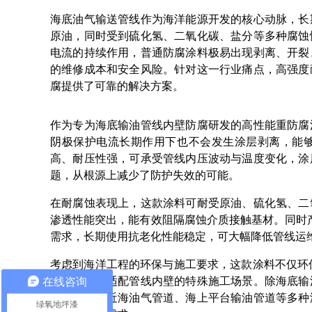
海底油气输送管线作为海洋能源开发的核心动脉，长
原油，同时受到硫化氢、二氧化碳、盐分等多种腐蚀
电流的持续作用，普通防腐涂料极易出现剥离、开裂
的维修成本和安全风险。针对这一行业痛点，高强度
腐提供了可靠的解决方案。
作为专为海底输油管线内壁防腐研发的高性能重防腐
阴极保护电流长期作用下也不会发生涂层剥离，能
高、耐压性强，可承受管线内压波动与温度变化，涂
题，从根源上减少了防护失效的可能。
在耐腐蚀表现上，这款涂料可耐受原油、硫化氢、二
渗透性能突出，能有效阻隔腐蚀介质接触基材。同时产
需求，长期使用抗老化性能稳定，可大幅降低管线运
考虑到海洋工程的环保与施工要求，这款涂料不仅环
在线咨询
施工方式，适配管线内壁的特殊施工场景。除海底输
油气管道、近海油气管道、海上平台输油管道等多种
绿氧地坪漆