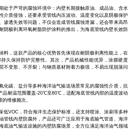
期处于严苛的腐蚀环境中：内壁长期接触原油、成品油、含水
性介质侵蚀，还要承受管线内压波动、温度变化以及阴极保护
、渗透失效等问题，不仅会造成管线腐蚀泄漏，还会带来高昂
耐阴极剥离环氧树脂防护涂料的推出，为海底管线内壁长效防
涂料，这款产品的核心优势首先体现在耐阴极剥离性能上，在
够持久保持防护完整性。其次，产品机械性能优异，涂膜硬度
层不变形、不开裂；与钢质基材附着力极强，不易出现脱落问
氧化碳、盐分等多种海洋油气输送场景常见的腐蚀性介质，抗
品耐温范围覆盖-20℃至80℃，适配海底管线内部的温度波动
维的维修频次。
保低VOC，符合海洋生态保护标准，还支持喷涂、涂刷等多种
油管线内壁防腐外，产品还可广泛应用于海底输气管道、海洋
海底油气输送设施的内壁防腐场景，全方位满足海洋油气领域