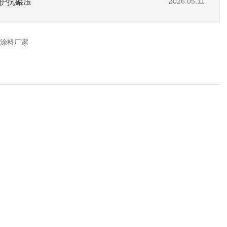
护抗碾压
2026.05.11
涂料厂家