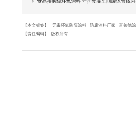
食品接触级环氧涂料 守护食品车间罐体管线内
【本文标签】
无毒环氧防腐涂料
防腐涂料厂家
富莱德涂
【责任编辑】
版权所有